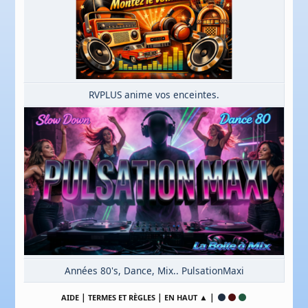
RVPLUS anime vos enceintes.
Années 80's, Dance, Mix.. PulsationMaxi
|
|
▲ |
AIDE
TERMES ET RÈGLES
EN HAUT