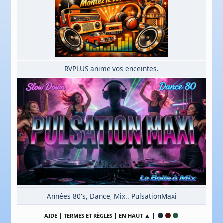
RVPLUS anime vos enceintes.
Années 80's, Dance, Mix.. PulsationMaxi
|
|
▲ |
AIDE
TERMES ET RÈGLES
EN HAUT