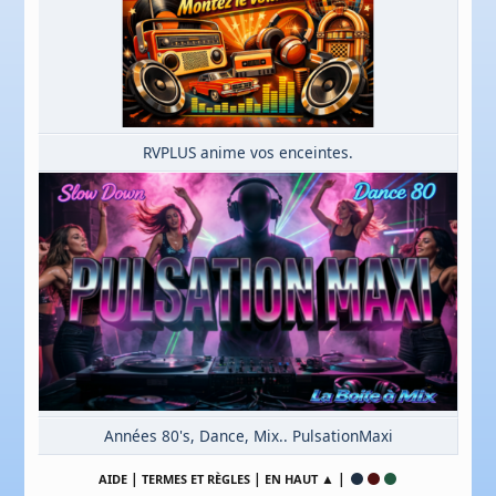
RVPLUS anime vos enceintes.
Années 80's, Dance, Mix.. PulsationMaxi
|
|
▲ |
AIDE
TERMES ET RÈGLES
EN HAUT