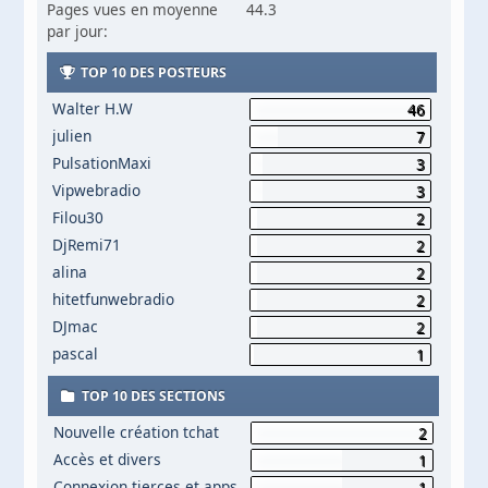
Pages vues en moyenne
44.3
par jour:
TOP 10 DES POSTEURS
Walter H.W
46
julien
7
PulsationMaxi
3
Vipwebradio
3
Filou30
2
DjRemi71
2
alina
2
hitetfunwebradio
2
DJmac
2
pascal
1
TOP 10 DES SECTIONS
Nouvelle création tchat
2
Accès et divers
1
Connexion tierces et apps
1