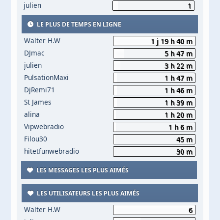
julien
1
LE PLUS DE TEMPS EN LIGNE
Walter H.W
1 j 19 h 40 m
DJmac
5 h 47 m
julien
3 h 22 m
PulsationMaxi
1 h 47 m
DjRemi71
1 h 46 m
St James
1 h 39 m
alina
1 h 20 m
Vipwebradio
1 h 6 m
Filou30
45 m
hitetfunwebradio
30 m
LES MESSAGES LES PLUS AIMÉS
LES UTILISATEURS LES PLUS AIMÉS
Walter H.W
6