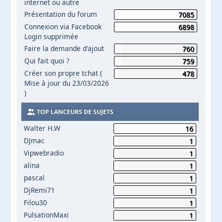
internet ou autre
Présentation du forum
7085
Connexion via Facebook
6898
Login supprimée
Faire la demande d'ajout
760
Qui fait quoi ?
759
Créer son propre tchat (
478
Mise à jour du 23/03/2026
)
TOP LANCEURS DE SUJETS
Walter H.W
16
DJmac
1
Vipwebradio
1
alina
1
pascal
1
DjRemi71
1
Filou30
1
PulsationMaxi
1