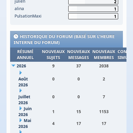
julien
2
alina
1
PulsationMaxi
1
HISTORIQUE DU FORUM (BASÉ SUR L'HEURE
INTERNE DU FORUM)
RÉSUMÉ
NOUVEAUX
NOUVEAUX
NOUVEAUX
CONNE
ANNUEL
SUJETS
MESSAGES
MEMBRES
SIMULT
2026
9
37
2038
17
Août
0
0
2
9
2026
Juillet
0
0
7
17
2026
Juin
1
15
1153
3
2026
Mai
4
17
17
7
2026