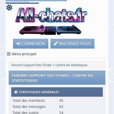
CONNEXION
INSCRIVEZ-VOUS
Menu principal
Forums Support Des Tchats
Centre de statistiques
/
FORUMS SUPPORT DES TCHATS - CENTRE DE
STATISTIQUES
STATISTIQUES GÉNÉRALES
Total des membres:
45
Total des messages:
62
Total des sujets:
24