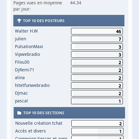
Pages vues en moyenne
44.34
par jour:
TOP 10 DES POSTEURS
Walter H.W
46
julien
7
PulsationMaxi
3
Vipwebradio
3
Filou30
2
DjRemi71
2
alina
2
hitetfunwebradio
2
DJmac
2
pascal
1
TOP 10 DES SECTIONS
Nouvelle création tchat
2
Accès et divers
1
Connexion tierces et apps
1