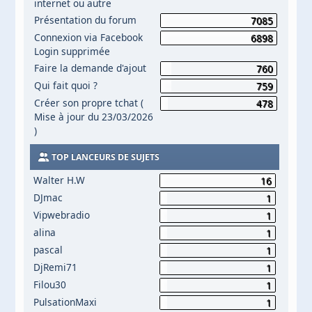
internet ou autre
Présentation du forum
7085
Connexion via Facebook
6898
Login supprimée
Faire la demande d'ajout
760
Qui fait quoi ?
759
Créer son propre tchat (
478
Mise à jour du 23/03/2026
)
TOP LANCEURS DE SUJETS
Walter H.W
16
DJmac
1
Vipwebradio
1
alina
1
pascal
1
DjRemi71
1
Filou30
1
PulsationMaxi
1