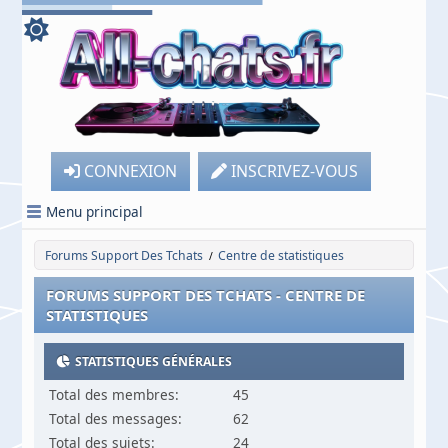
CONNEXION
INSCRIVEZ-VOUS
Menu principal
Forums Support Des Tchats
Centre de statistiques
/
FORUMS SUPPORT DES TCHATS - CENTRE DE
STATISTIQUES
STATISTIQUES GÉNÉRALES
Total des membres:
45
Total des messages:
62
Total des sujets:
24