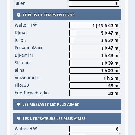
julien
1
LE PLUS DE TEMPS EN LIGNE
Walter H.W
1 j 19 h 40 m
DJmac
5 h 47 m
julien
3 h 22 m
PulsationMaxi
1 h 47 m
DjRemi71
1 h 46 m
St James
1 h 39 m
alina
1 h 20 m
Vipwebradio
1 h 6 m
Filou30
45 m
hitetfunwebradio
30 m
LES MESSAGES LES PLUS AIMÉS
LES UTILISATEURS LES PLUS AIMÉS
Walter H.W
6