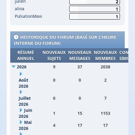
julien
2
alina
1
PulsationMaxi
1
HISTORIQUE DU FORUM (BASÉ SUR L'HEURE
INTERNE DU FORUM)
RÉSUMÉ
NOUVEAUX
NOUVEAUX
NOUVEAUX
CONNE
ANNUEL
SUJETS
MESSAGES
MEMBRES
SIMULT
2026
9
37
2038
17
Août
0
0
2
9
2026
Juillet
0
0
7
17
2026
Juin
1
15
1153
3
2026
Mai
4
17
17
7
2026