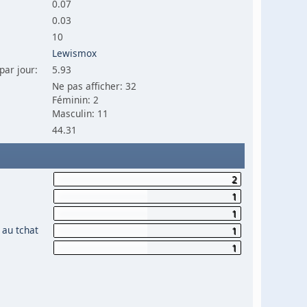
0.07
0.03
10
Lewismox
par jour:
5.93
Ne pas afficher: 32
Féminin: 2
Masculin: 11
44.31
2
1
1
 au tchat
1
1