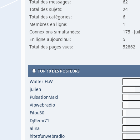
Total des messages:
62
Total des sujets:
24
Total des catégories:
6
Membres en ligne:
1
Connexions simultanées:
175 - Ju
En ligne aujourd'hui:
5
Total des pages vues:
52862
TOP 10 DES POSTEURS
Walter H.W
julien
PulsationMaxi
Vipwebradio
Filou30
DjRemi71
alina
hitetfunwebradio