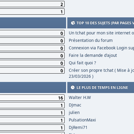
2
1
TOP 10 DES SUJETS (PAR PAGES 
Un tchat pour mon site internet 
0
Présentation du forum
0
Connexion via Facebook Login s
0
Faire la demande d'ajout
0
Qui fait quoi ?
0
Créer son propre tchat ( Mise à j
0
23/03/2026 )
LE PLUS DE TEMPS EN LIGNE
Walter H.W
16
DJmac
1
julien
1
PulsationMaxi
1
DjRemi71
1