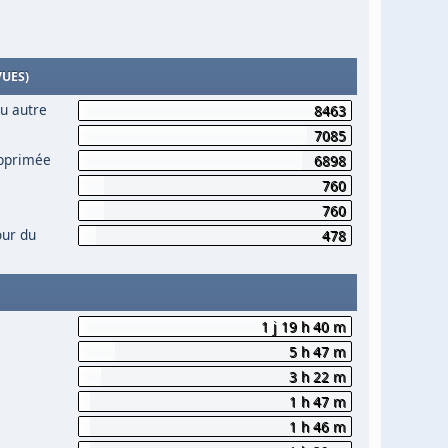
VUES)
ou autre
8463
7085
upprimée
6898
760
760
our du
478
1 j 19 h 40 m
5 h 47 m
3 h 22 m
1 h 47 m
1 h 46 m