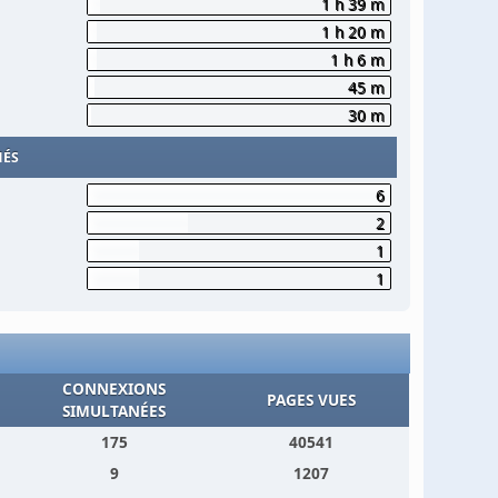
1 h 39 m
1 h 20 m
1 h 6 m
45 m
30 m
MÉS
6
2
1
1
CONNEXIONS
PAGES VUES
SIMULTANÉES
175
40541
9
1207