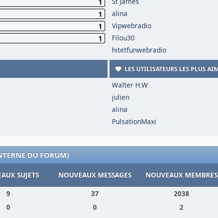
St James
1
alina
1
Vipwebradio
1
Filou30
1
hitetfunwebradio
LES UTILISATEURS LES PLUS AI
Walter H.W
julien
alina
PulsationMaxi
INTERNE DU FORUM)
AUX SUJETS
NOUVEAUX MESSAGES
NOUVEAUX MEMBRES
9
37
2038
0
0
2