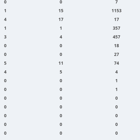
0
0
7
1
15
1153
4
17
17
1
1
357
3
4
457
0
0
18
0
0
27
5
11
74
4
5
4
0
0
1
0
0
1
0
0
0
0
0
0
0
0
0
0
0
0
0
0
0