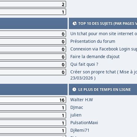
2
1
TOP 10 DES SUJETS (PAR PAGES 
Un tchat pour mon site internet 
0
Présentation du forum
0
Connexion via Facebook Login s
0
Faire la demande d'ajout
0
Qui fait quoi ?
0
Créer son propre tchat ( Mise à j
0
23/03/2026 )
LE PLUS DE TEMPS EN LIGNE
Walter H.W
16
DJmac
1
julien
1
PulsationMaxi
1
DjRemi71
1