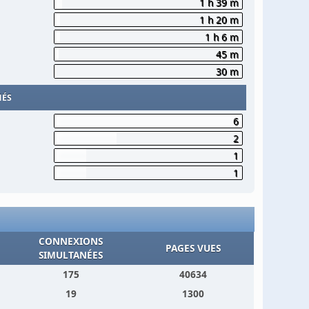
1 h 39 m
1 h 20 m
1 h 6 m
45 m
30 m
MÉS
6
2
1
1
CONNEXIONS
PAGES VUES
SIMULTANÉES
175
40634
19
1300