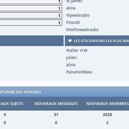
St James
1
alina
1
Vipwebradio
1
Filou30
1
hitetfunwebradio
LES UTILISATEURS LES PLUS AI
Walter H.W
julien
alina
PulsationMaxi
INTERNE DU FORUM)
AUX SUJETS
NOUVEAUX MESSAGES
NOUVEAUX MEMBRES
9
37
2038
0
0
2