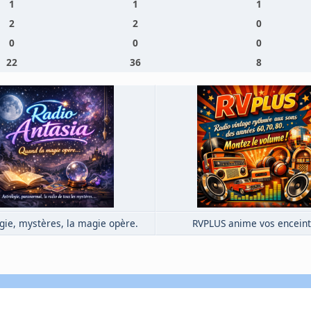
1
1
1
2
2
0
0
0
0
22
36
8
gie, mystères, la magie opère.
RVPLUS anime vos enceint