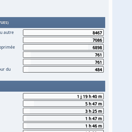
VUES)
ou autre
8467
7086
upprimée
6898
761
761
our du
484
1 j 19 h 40 m
5 h 47 m
3 h 25 m
1 h 47 m
1 h 46 m