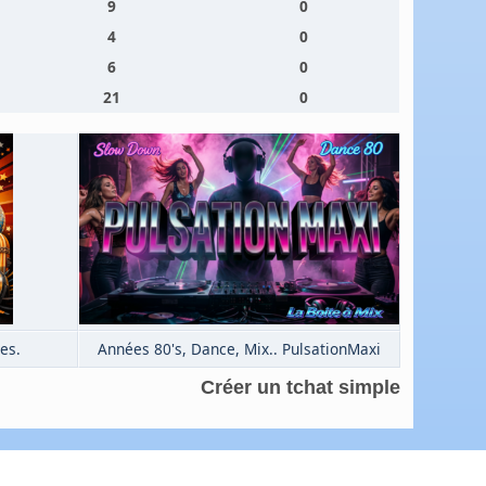
9
0
4
0
6
0
21
0
es.
Années 80's, Dance, Mix.. PulsationMaxi
Créer un tchat simple