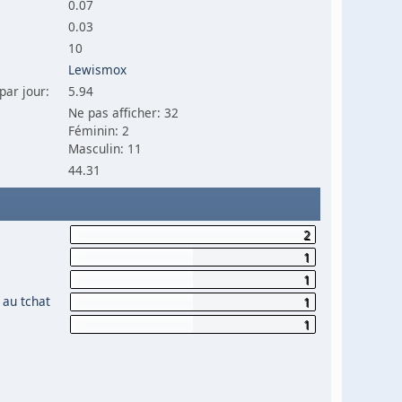
0.07
0.03
10
Lewismox
par jour:
5.94
Ne pas afficher: 32
Féminin: 2
Masculin: 11
44.31
2
1
1
 au tchat
1
1