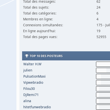
Total des messages:
62
Total des sujets:
24
Total des catégories:
6
Membres en ligne:
4
Connexions simultanées:
175 - Ju
En ligne aujourd'hui:
19
Total des pages vues:
52955
TOP 10 DES POSTEURS
Walter H.W
julien
PulsationMaxi
Vipwebradio
Filou30
DjRemi71
alina
hitetfunwebradio