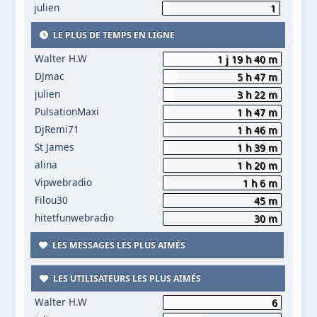
julien
1
LE PLUS DE TEMPS EN LIGNE
Walter H.W
1 j 19 h 40 m
DJmac
5 h 47 m
julien
3 h 22 m
PulsationMaxi
1 h 47 m
DjRemi71
1 h 46 m
St James
1 h 39 m
alina
1 h 20 m
Vipwebradio
1 h 6 m
Filou30
45 m
hitetfunwebradio
30 m
LES MESSAGES LES PLUS AIMÉS
LES UTILISATEURS LES PLUS AIMÉS
Walter H.W
6