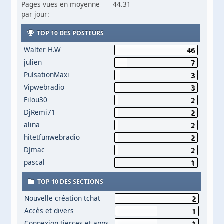
Pages vues en moyenne
44.31
par jour:
TOP 10 DES POSTEURS
Walter H.W
46
julien
7
PulsationMaxi
3
Vipwebradio
3
Filou30
2
DjRemi71
2
alina
2
hitetfunwebradio
2
DJmac
2
pascal
1
TOP 10 DES SECTIONS
Nouvelle création tchat
2
Accès et divers
1
Connexion tierces et apps
1