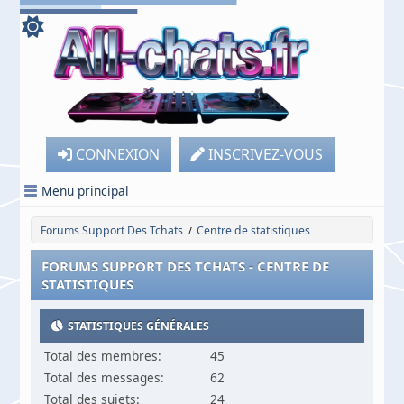
CONNEXION
INSCRIVEZ-VOUS
Menu principal
Forums Support Des Tchats
Centre de statistiques
/
FORUMS SUPPORT DES TCHATS - CENTRE DE
STATISTIQUES
STATISTIQUES GÉNÉRALES
Total des membres:
45
Total des messages:
62
Total des sujets:
24