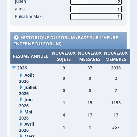
julien
2
alina
1
PulsationMaxi
1
HISTORIQUE DU FORUM (BASÉ SUR L'HEURE
INTERNE DU FORUM)
NOUVEAUX
NOUVEAUX
NOUVEAUX
CO
RÉSUMÉ ANNUEL
SUJETS
MESSAGES
MEMBRES
SI
2026
9
37
2038
Août
0
0
2
2026
Juillet
0
0
7
2026
Juin
1
15
1153
2026
Mai
4
17
17
2026
Avril
1
1
357
2026
Mars