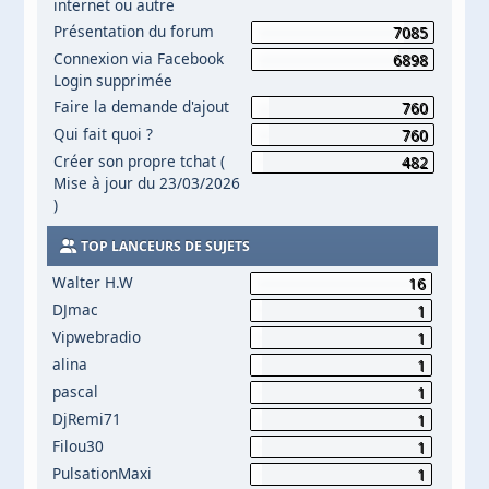
internet ou autre
Présentation du forum
7085
Connexion via Facebook
6898
Login supprimée
Faire la demande d'ajout
760
Qui fait quoi ?
760
Créer son propre tchat (
482
Mise à jour du 23/03/2026
)
TOP LANCEURS DE SUJETS
Walter H.W
16
DJmac
1
Vipwebradio
1
alina
1
pascal
1
DjRemi71
1
Filou30
1
PulsationMaxi
1