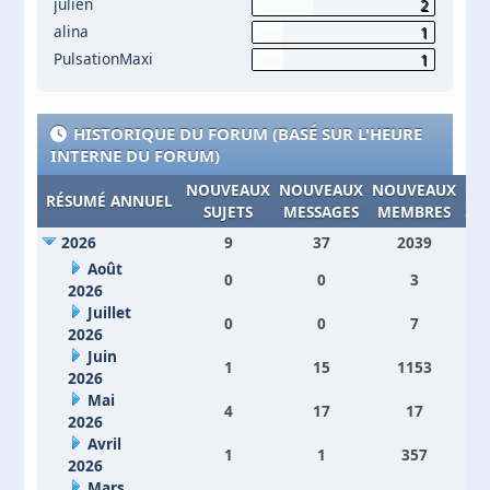
julien
2
alina
1
PulsationMaxi
1
HISTORIQUE DU FORUM (BASÉ SUR L'HEURE
INTERNE DU FORUM)
NOUVEAUX
NOUVEAUX
NOUVEAUX
CO
RÉSUMÉ ANNUEL
SUJETS
MESSAGES
MEMBRES
SI
2026
9
37
2039
Août
0
0
3
2026
Juillet
0
0
7
2026
Juin
1
15
1153
2026
Mai
4
17
17
2026
Avril
1
1
357
2026
Mars