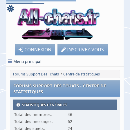
CONNEXION
INSCRIVEZ-VOUS
Menu principal
Forums Support Des Tchats
Centre de statistiques
/
FORUMS SUPPORT DES TCHATS - CENTRE DE
STATISTIQUES
STATISTIQUES GÉNÉRALES
Total des membres:
46
Total des messages:
62
Total des sujets:
24