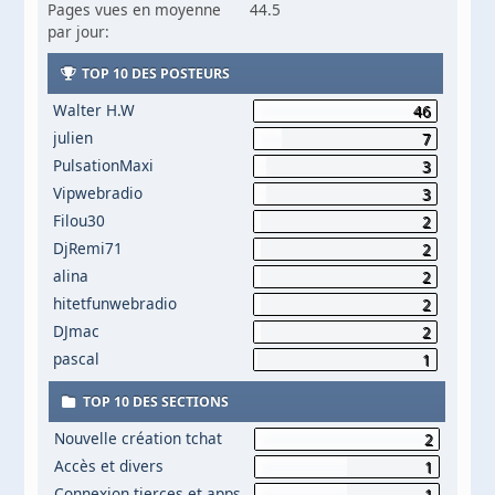
Pages vues en moyenne
44.5
par jour:
TOP 10 DES POSTEURS
Walter H.W
46
julien
7
PulsationMaxi
3
Vipwebradio
3
Filou30
2
DjRemi71
2
alina
2
hitetfunwebradio
2
DJmac
2
pascal
1
TOP 10 DES SECTIONS
Nouvelle création tchat
2
Accès et divers
1
Connexion tierces et apps
1