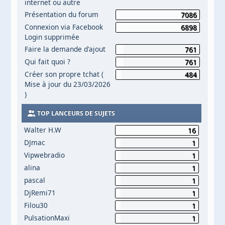
internet ou autre
Présentation du forum
7086
Connexion via Facebook
6898
Login supprimée
Faire la demande d'ajout
761
Qui fait quoi ?
761
Créer son propre tchat (
484
Mise à jour du 23/03/2026
)
TOP LANCEURS DE SUJETS
Walter H.W
16
DJmac
1
Vipwebradio
1
alina
1
pascal
1
DjRemi71
1
Filou30
1
PulsationMaxi
1