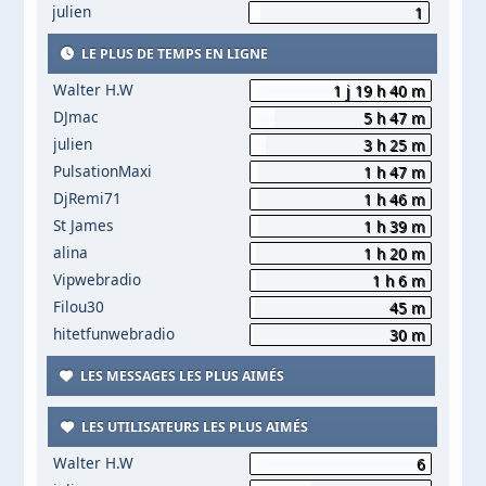
julien
1
LE PLUS DE TEMPS EN LIGNE
Walter H.W
1 j 19 h 40 m
DJmac
5 h 47 m
julien
3 h 25 m
PulsationMaxi
1 h 47 m
DjRemi71
1 h 46 m
St James
1 h 39 m
alina
1 h 20 m
Vipwebradio
1 h 6 m
Filou30
45 m
hitetfunwebradio
30 m
LES MESSAGES LES PLUS AIMÉS
LES UTILISATEURS LES PLUS AIMÉS
Walter H.W
6