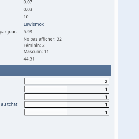
0.07
0.03
10
Lewismox
par jour:
5.93
Ne pas afficher: 32
Féminin: 2
Masculin: 11
44.31
2
1
1
 au tchat
1
1