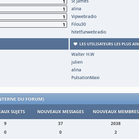
St James
1
alina
1
Vipwebradio
1
Filou30
1
hitetfunwebradio
LES UTILISATEURS LES PLUS AI
Walter H.W
julien
alina
PulsationMaxi
INTERNE DU FORUM)
AUX SUJETS
NOUVEAUX MESSAGES
NOUVEAUX MEMBRES
9
37
2038
0
0
2