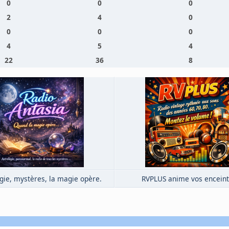
0
0
0
2
4
0
0
0
0
4
5
4
22
36
8
gie, mystères, la magie opère.
RVPLUS anime vos enceint