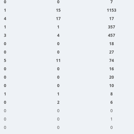
0
0
7
1
15
1153
4
17
17
1
1
357
3
4
457
0
0
18
0
0
27
5
11
74
0
0
16
0
0
20
0
0
10
1
1
8
0
2
6
0
0
0
0
0
1
0
0
0