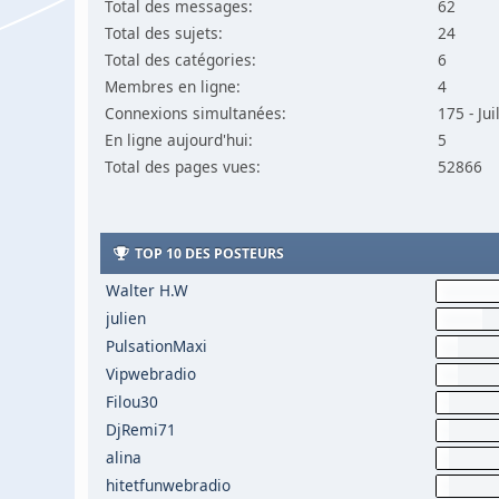
Total des messages:
62
Total des sujets:
24
Total des catégories:
6
Membres en ligne:
4
Connexions simultanées:
175 - Ju
En ligne aujourd'hui:
5
Total des pages vues:
52866
TOP 10 DES POSTEURS
Walter H.W
julien
PulsationMaxi
Vipwebradio
Filou30
DjRemi71
alina
hitetfunwebradio