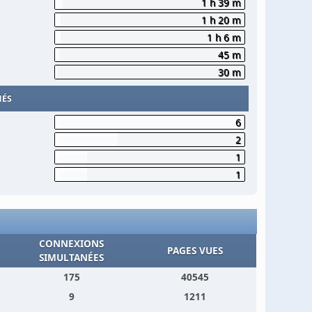
1 h 39 m
1 h 20 m
1 h 6 m
45 m
30 m
MÉS
6
2
1
1
CONNEXIONS
PAGES VUES
SIMULTANÉES
175
40545
9
1211