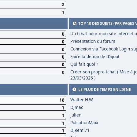
2
1
TOP 10 DES SUJETS (PAR PAGES 
Un tchat pour mon site internet 
0
Présentation du forum
0
Connexion via Facebook Login s
0
Faire la demande d'ajout
0
Qui fait quoi ?
0
Créer son propre tchat ( Mise à j
0
23/03/2026 )
LE PLUS DE TEMPS EN LIGNE
Walter H.W
16
DJmac
1
julien
1
PulsationMaxi
1
DjRemi71
1