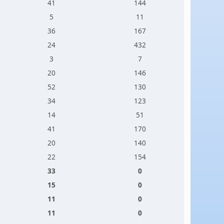
41
144
5
11
36
167
24
432
3
7
20
146
52
130
34
123
14
51
41
170
20
140
22
154
33
0
15
0
11
0
11
0