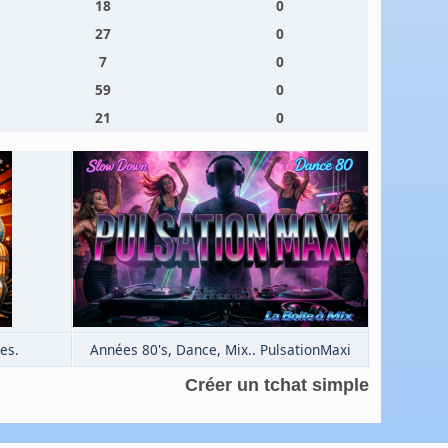
18
0
27
0
7
0
59
0
21
0
es.
Années 80's, Dance, Mix.. PulsationMaxi
Créer un tchat simple