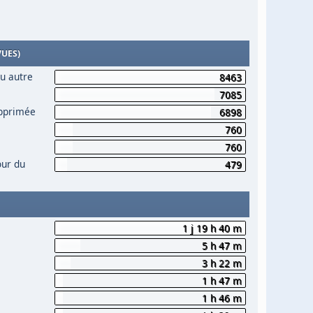
VUES)
ou autre
8463
7085
upprimée
6898
760
760
our du
479
1 j 19 h 40 m
5 h 47 m
3 h 22 m
1 h 47 m
1 h 46 m