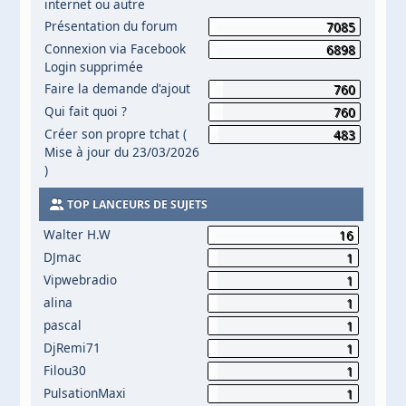
internet ou autre
Présentation du forum
7085
Connexion via Facebook
6898
Login supprimée
Faire la demande d'ajout
760
Qui fait quoi ?
760
Créer son propre tchat (
483
Mise à jour du 23/03/2026
)
TOP LANCEURS DE SUJETS
Walter H.W
16
DJmac
1
Vipwebradio
1
alina
1
pascal
1
DjRemi71
1
Filou30
1
PulsationMaxi
1