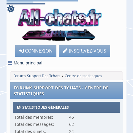
CONNEXION
INSCRIVEZ-VOUS
Menu principal
Forums Support Des Tchats
Centre de statistiques
/
FORUMS SUPPORT DES TCHATS - CENTRE DE
STATISTIQUES
STATISTIQUES GÉNÉRALES
Total des membres:
45
Total des messages:
62
Total des sujets:
24