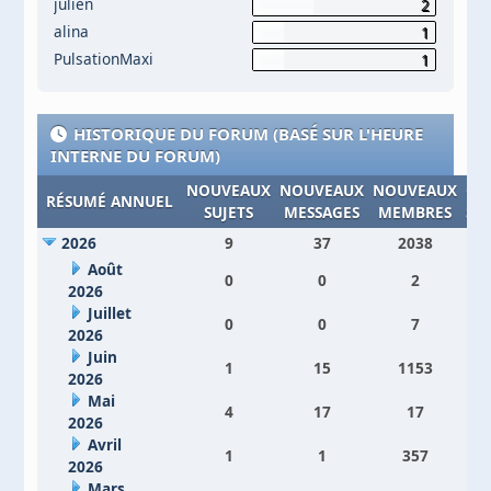
julien
2
alina
1
PulsationMaxi
1
HISTORIQUE DU FORUM (BASÉ SUR L'HEURE
INTERNE DU FORUM)
NOUVEAUX
NOUVEAUX
NOUVEAUX
CO
RÉSUMÉ ANNUEL
SUJETS
MESSAGES
MEMBRES
SI
2026
9
37
2038
Août
0
0
2
2026
Juillet
0
0
7
2026
Juin
1
15
1153
2026
Mai
4
17
17
2026
Avril
1
1
357
2026
Mars