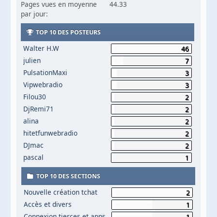
Pages vues en moyenne
44.33
par jour:
TOP 10 DES POSTEURS
Walter H.W
46
julien
7
PulsationMaxi
3
Vipwebradio
3
Filou30
2
DjRemi71
2
alina
2
hitetfunwebradio
2
DJmac
2
pascal
1
TOP 10 DES SECTIONS
Nouvelle création tchat
2
Accès et divers
1
Connexion tierces et apps
1