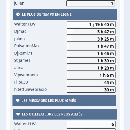
julien
1
LE PLUS DE TEMPS EN LIGNE
Walter H.W
1 j 19 h 40 m
DJmac
5 h 47 m
julien
3 h 25 m
PulsationMaxi
1 h 47 m
DjRemi71
1 h 46 m
St James
1 h 39 m
alina
1 h 20 m
Vipwebradio
1 h 6 m
Filou30
45 m
hitetfunwebradio
30 m
LES MESSAGES LES PLUS AIMÉS
LES UTILISATEURS LES PLUS AIMÉS
Walter H.W
6