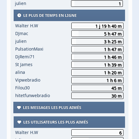
julien
1
LE PLUS DE TEMPS EN LIGNE
Walter H.W
1 j 19 h 40 m
DJmac
5 h 47 m
julien
3 h 25 m
PulsationMaxi
1 h 47 m
DjRemi71
1 h 46 m
St James
1 h 39 m
alina
1 h 20 m
Vipwebradio
1 h 6 m
Filou30
45 m
hitetfunwebradio
30 m
LES MESSAGES LES PLUS AIMÉS
LES UTILISATEURS LES PLUS AIMÉS
Walter H.W
6