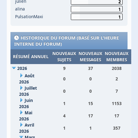
julien
2
alina
1
PulsationMaxi
1
HISTORIQUE DU FORUM (BASÉ SUR L'HEURE
INTERNE DU FORUM)
NOUVEAUX
NOUVEAUX
NOUVEAUX
CO
RÉSUMÉ ANNUEL
SUJETS
MESSAGES
MEMBRES
SI
2026
9
37
2038
Août
0
0
2
2026
Juillet
0
0
7
2026
Juin
1
15
1153
2026
Mai
4
17
17
2026
Avril
1
1
357
2026
Mars