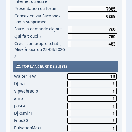
internet ou autre
Présentation du forum
7085
Connexion via Facebook
6898
Login supprimée
Faire la demande d'ajout
760
Qui fait quoi ?
760
Créer son propre tchat (
483
Mise à jour du 23/03/2026
)
TOP LANCEURS DE SUJETS
Walter H.W
16
DJmac
1
Vipwebradio
1
alina
1
pascal
1
DjRemi71
1
Filou30
1
PulsationMaxi
1