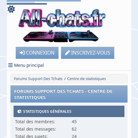
CONNEXION
INSCRIVEZ-VOUS
Menu principal
Forums Support Des Tchats
Centre de statistiques
/
FORUMS SUPPORT DES TCHATS - CENTRE DE
STATISTIQUES
STATISTIQUES GÉNÉRALES
Total des membres:
45
Total des messages:
62
Total des sujets:
24