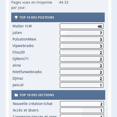
Pages vues en moyenne
44.33
par jour:
TOP 10 DES POSTEURS
Walter H.W
46
julien
7
PulsationMaxi
3
Vipwebradio
3
Filou30
2
DjRemi71
2
alina
2
hitetfunwebradio
2
DJmac
2
pascal
1
TOP 10 DES SECTIONS
Nouvelle création tchat
2
Accès et divers
1
Connexion tierces et apps
1